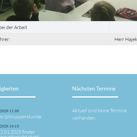
. bei der Arbeit
hrer:
Herr Haje
igkeiten
Nächsten Termine
Aktuell sind keine Termine
.2026 11:38
is Schnupperstunde
vorhanden.
.2026 16:13
2.01.2025 findet
anzunterricht statt!