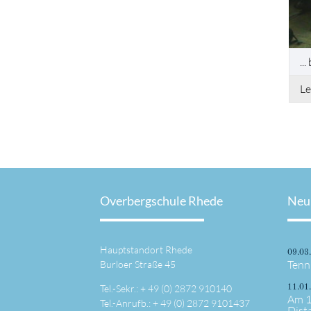
..
Le
Overbergschule Rhede
Neu
Hauptstandort Rhede
09.03
Tenn
Burloer Straße 45
Tel.-Sekr.: +
49 (0) 2872 910140
11.01
Am 1
Tel.-Anrufb.: +
49 (0) 2872 9101437
Dist