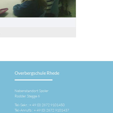
k
Overbergschule Rhede
Nebenstandort Spoler
Rodder Stegge 6
Tel.-Sekr.: +
49 (0) 2872 9101450
Tel.-Anrufb.: +
49 (0) 2872 9101437