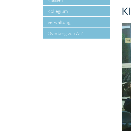
Klassen
Kl
Kollegium
Verwaltung
Overberg von A-Z