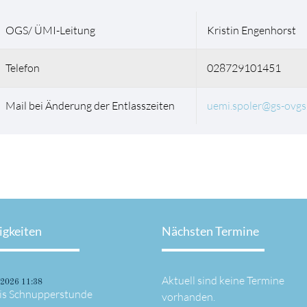
OGS/ ÜMI-Leitung
Kristin Engenhorst
Telefon
028729101451
Mail bei Änderung der Entlasszeiten
uemi.spoler@gs-ovgs
igkeiten
Nächsten Termine
Aktuell sind keine Termine
.2026 11:38
is Schnupperstunde
vorhanden.