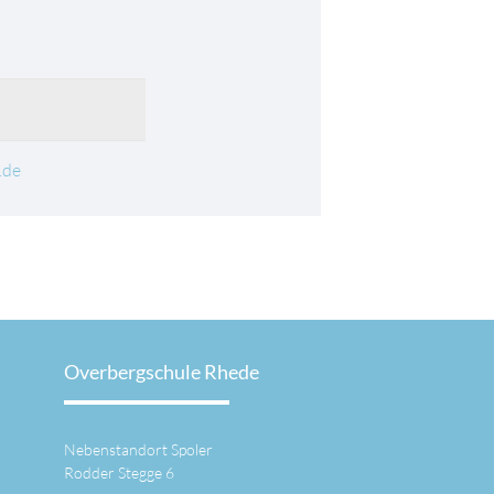
.de
Overbergschule Rhede
Nebenstandort Spoler
Rodder Stegge 6