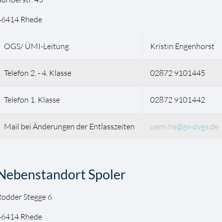
46414 Rhede
OGS/ ÜMI-Leitung
Kristin Engenhorst
Telefon 2. - 4. Klasse
02872 9101445
Telefon 1. Klasse
02872 9101442
Mail bei Änderungen der Entlasszeiten
uemi.hs@gs-ovgs.de
Nebenstandort Spoler
odder Stegge 6
46414 Rhede