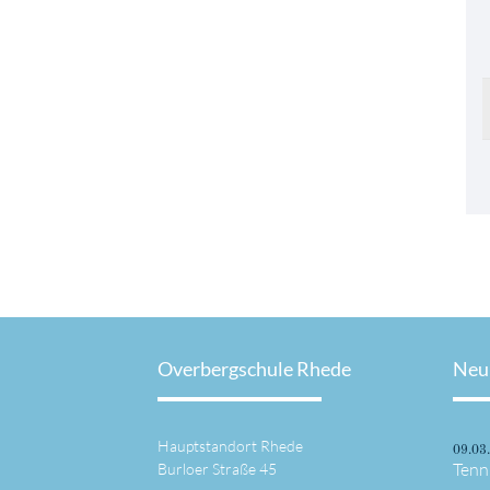
Overbergschule Rhede
Neu
Hauptstandort Rhede
09.03
Tenn
Burloer Straße 45