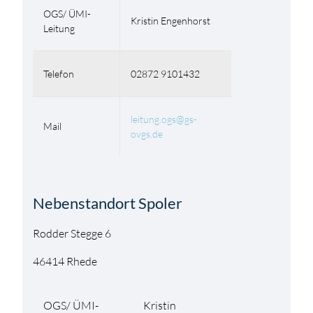
OGS/ ÜMI-
Kristin Engenhorst
Leitung
Telefon
02872 9101432
leitung.ogs@gs-
Mail
ovgs.de
Nebenstandort Spoler
Rodder Stegge 6
46414 Rhede
OGS/ ÜMI-
Kristin