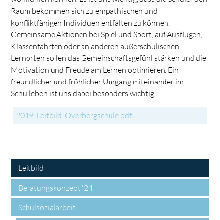
Raum bekommen sich zu empathischen und
konfliktfähigen Individuen entfalten zu können.
Gemeinsame Aktionen bei Spiel und Sport, auf Ausflügen,
Klassenfahrten oder an anderen außerschulischen
Lernorten sollen das Gemeinschaftsgefühl stärken und die
Motivation und Freude am Lernen optimieren. Ein
freundlicher und fröhlicher Umgang miteinander im
Schulleben ist uns dabei besonders wichtig.
2019_Leitbild_Overbergschule.pdf
Leitbild
Navigation
Beratungskonzept '24
überspringen
Schulsozialarbeit