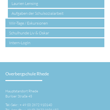
Laurien Lensing
Aufgaben der Schulsozialarbeit
Wir-Tage / Exkursionen
Schulhunde Liv & Oskar
Intern-LogIn
Overbergschule Rhede
Hauptstandort Rhede
Burloer Straße 45
Tel.-Sekr.: +
49 (0) 2872 910140
Tel.-Anrufb.: +
49 (0) 2872 9101437