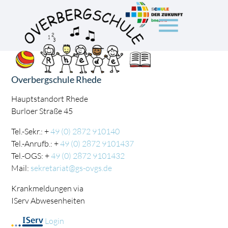
menu
Suchbegriffe
SUCHEN
Overbergschule Rhede
Hauptstandort Rhede
Burloer Straße 45
Tel.-Sekr.: +
49 (0) 2872 910140
Tel.-Anrufb.: +
49 (0) 2872 9101437
Tel.-OGS: +
49 (0) 2872 9101432
Mail:
sekretariat@gs-ovgs.de
Krankmeldungen via
IServ Abwesenheiten
Login