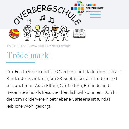
menu
Suchbegriffe
SUCHEN
16.08.2023 13:54
von Overbergschule
Trödelmarkt
Der Förderverein und die Overberschule laden herzlich alle
Kinder der Schule ein, am 23. September am Trödelmarkt
teilzunehmen. Auch Eltern, Großeltern, Freunde und
Bekannte sind als Besucher herzlich willkommen. Durch
die vom Förderverein betriebene Caféteria ist für das
leibliche Wohl gesorgt.