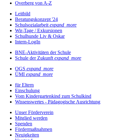
Overberg von A-Z
Leitbild
Beratungskonzept '24
Schulsozialarbeit
expand_more
Wir-Tage / Exkursionen
Schulhunde Liv & Oskar
Intern-LogIn
BNE-Aktivitäten der Schule
Schule der Zukunft
expand_more
OGS
expand_more
ÜMI
expand_more
für Eltern
Einschulung
Vom Kindergartenkind zum Schulkind
Wissenswertes - Pädagogische Ausrichtung
Unser Förderverein
Mitglied werden
Spenden
Fördermaßnahmen
Neuigkeiten