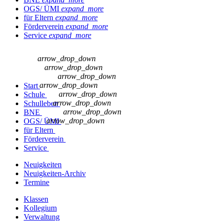
OGS/ ÜMI
expand_more
für Eltern
expand_more
Förderverein
expand_more
Service
expand_more
arrow_drop_down
arrow_drop_down
arrow_drop_down
arrow_drop_down
Start
arrow_drop_down
Schule
arrow_drop_down
Schulleben
arrow_drop_down
BNE
arrow_drop_down
OGS/ ÜMI
für Eltern
Förderverein
Service
Neuigkeiten
Neuigkeiten-Archiv
Termine
Klassen
Kollegium
Verwaltung