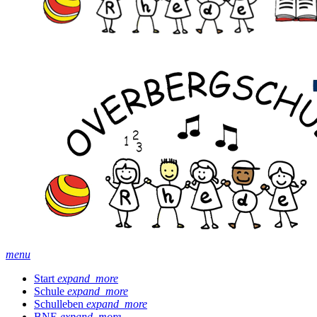
menu
Start
expand_more
Schule
expand_more
Schulleben
expand_more
BNE
expand_more