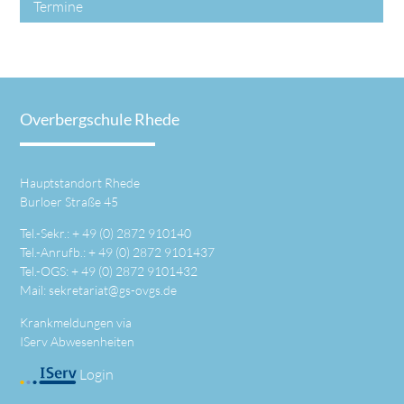
Termine
Overbergschule Rhede
Hauptstandort Rhede
Burloer Straße 45
Tel.-Sekr.: +
49 (0) 2872 910140
Tel.-Anrufb.: +
49 (0) 2872 9101437
Tel.-OGS: +
49 (0) 2872 9101432
Mail:
sekretariat@gs-ovgs.de
Krankmeldungen via
IServ Abwesenheiten
Login