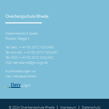
Overbergschule Rhede
Nebenstandort Spoler
Rodder Stegge 6
Tel.-Sekr.: +
49 (0) 2872 9101450
Tel.-Anrufb.: +
49 (0) 2872 9101437
Tel.-OGS: +
49 (0) 2872 9101452
Mail:
sekretariat@gs-ovgs.de
Krankmeldungen via
IServ Abwesenheiten
Login
©
2026 Overbergschule Rhede
Impressum
Datenschutz