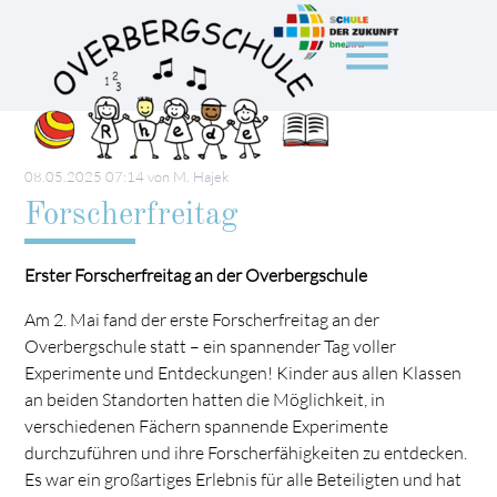
menu
Suchbegriffe
SUCHEN
08.05.2025 07:14
von M. Hajek
Forscherfreitag
Erster Forscherfreitag an der Overbergschule
Am 2. Mai fand der erste Forscherfreitag an der
Overbergschule statt – ein spannender Tag voller
Experimente und Entdeckungen! Kinder aus allen Klassen
an beiden Standorten hatten die Möglichkeit, in
verschiedenen Fächern spannende Experimente
durchzuführen und ihre Forscherfähigkeiten zu entdecken.
Es war ein großartiges Erlebnis für alle Beteiligten und hat