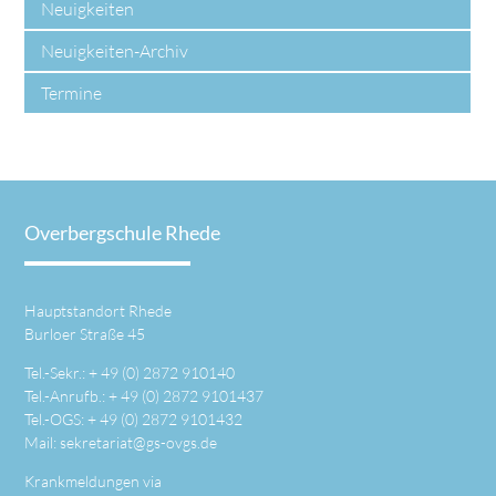
Neuigkeiten
Neuigkeiten-Archiv
Termine
Overbergschule Rhede
Hauptstandort Rhede
Burloer Straße 45
Tel.-Sekr.: +
49 (0) 2872 910140
Tel.-Anrufb.: +
49 (0) 2872 9101437
Tel.-OGS: +
49 (0) 2872 9101432
Mail:
sekretariat@gs-ovgs.de
Krankmeldungen via