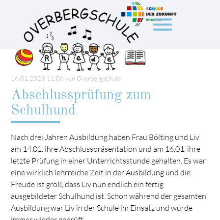
menu
Suchbegriffe
SUCHEN
16.01.2023 11:08
von Overbergschule
Abschlussprüfung zum
Schulhund
Nach drei Jahren Ausbildung haben Frau Bölting und Liv
am 14.01. ihre Abschlusspräsentation und am 16.01. ihre
letzte Prüfung in einer Unterrichtsstunde gehalten. Es war
eine wirklich lehrreiche Zeit in der Ausbildung und die
Freude ist groß, dass Liv nun endlich ein fertig
ausgebildeter Schulhund ist. Schon während der gesamten
Ausbildung war Liv in der Schule im Einsatz und wurde
immer wieder geprüft.